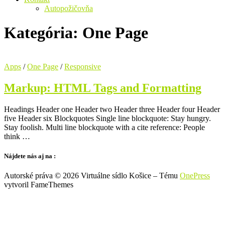
Autopožičovňa
Kategória:
One Page
Apps
/
One Page
/
Responsive
Markup: HTML Tags and Formatting
Headings Header one Header two Header three Header four Header
five Header six Blockquotes Single line blockquote: Stay hungry.
Stay foolish. Multi line blockquote with a cite reference: People
think …
Nájdete nás aj na :
Autorské práva © 2026 Virtuálne sídlo Košice
–
Tému
OnePress
vytvoril FameThemes