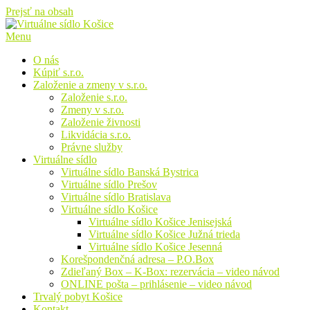
Prejsť na obsah
Menu
O nás
Kúpiť s.r.o.
Založenie a zmeny v s.r.o.
Založenie s.r.o.
Zmeny v s.r.o.
Založenie živnosti
Likvidácia s.r.o.
Právne služby
Virtuálne sídlo
Virtuálne sídlo Banská Bystrica
Virtuálne sídlo Prešov
Virtuálne sídlo Bratislava
Virtuálne sídlo Košice
Virtuálne sídlo Košice Jenisejská
Virtuálne sídlo Košice Južná trieda
Virtuálne sídlo Košice Jesenná
Korešpondenčná adresa – P.O.Box
Zdieľaný Box – K-Box: rezervácia – video návod
ONLINE pošta – prihlásenie – video návod
Trvalý pobyt Košice
Kontakt