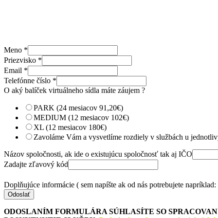
Meno
*
Priezvisko
*
Email
*
Telefónne číslo
*
O aký balíček virtuálneho sídla máte záujem ?
PARK (24 mesiacov 91,20€)
MEDIUM (12 mesiacov 102€)
XL (12 mesiacov 180€)
Zavoláme Vám a vysvetlíme rozdiely v službách u jednotli
Názov spoločnosti, ak ide o existujúcu spoločnosť tak aj IČO
Zadajte zľavový kód
Doplňujúce informácie ( sem napíšte ak od nás potrebujete napríklad
Odoslať
ODOSLANÍM FORMULÁRA SÚHLASÍTE SO SPRACOVANÍ