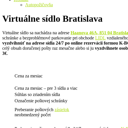
Autopožičovňa
Virtuálne sídlo Bratislava
Virtuálne sídlo sa nachádza na adrese
Haanova 46A, 851 04 Bratisla
schránke a bezproblémové parkovanie pri obchode
LIDL
vzdialeného
vyzdvihnúť na adrese sídla 24/7 po online rezervácii formou K
celý obsah doručenej pošty raz mesačne alebo si ju
vyzdvihnete oso
3€
.
Cena za mesiac
Cena za mesiac – pre 3 sídla a viac
Súhlas so zriadením sídla
Označenie poštovej schránky
Preberanie poštových
zásielok
neobmedzený počet