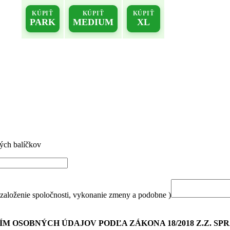
KÚPIŤ
KÚPIŤ
KÚPIŤ
PARK
MEDIUM
XL
vých balíčkov
: založenie spoločnosti, vykonanie zmeny a podobne )
M OSOBNÝCH ÚDAJOV PODĽA ZÁKONA 18/2018 Z.Z. S