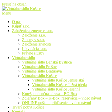
Prejsť na obsah
Menu
O nás
Kúpiť s.r.o.
Založenie a zmeny v s.r.o.
Založenie s.r.o.
Zmeny v s.r.o.
Založenie živnosti
Likvidácia s.r.o.
Právne služby
Virtuálne sídlo
Virtuálne sídlo Banská Bystrica
Virtuálne sídlo Prešov
Virtuálne sídlo Bratislava
Virtuálne sídlo Košice
Virtuálne sídlo Košice Jenisejská
Virtuálne sídlo Košice Južná trieda
Virtuálne sídlo Košice Jesenná
Korešpondenčná adresa – P.O.Box
Zdieľaný Box – K-Box: rezervácia – video návod
ONLINE pošta – prihlásenie – video návod
Trvalý pobyt Košice
Kontakt