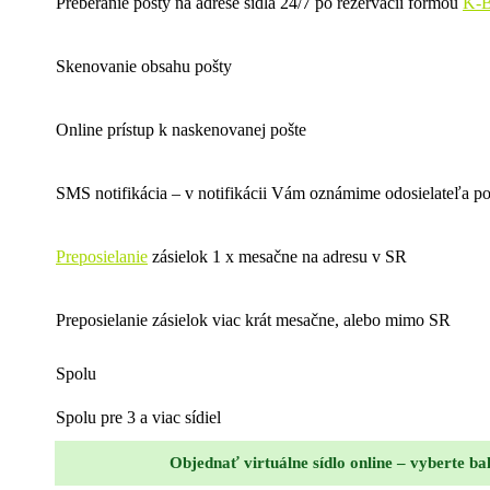
Preberanie pošty na adrese sídla 24/7 po rezervácii formou
K-
Skenovanie obsahu pošty
Online prístup k naskenovanej pošte
SMS notifikácia – v notifikácii Vám oznámime odosielateľa po
Preposielanie
zásielok 1 x mesačne na adresu v SR
Preposielanie zásielok viac krát mesačne, alebo mimo SR
Spolu
Spolu pre 3 a viac sídiel
Objednať virtuálne sídlo online – vyberte b