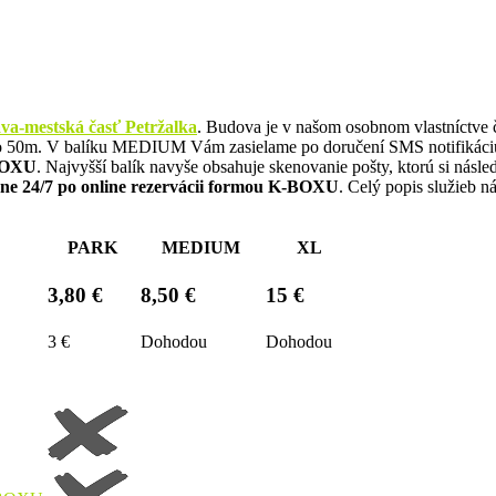
va-mestská časť Petržalka
. Budova je v našom osobnom vlastníctve čo
 50m. V balíku MEDIUM Vám zasielame po doručení SMS notifikáciu 
-BOXU
. Najvyšší balík navyše obsahuje skenovanie pošty, ktorú si násle
bne 24/7 po online rezervácii formou K-BOXU
. Celý popis služieb n
PARK
MEDIUM
XL
3,80 €
8,50 €
15 €
3 €
Dohodou
Dohodou