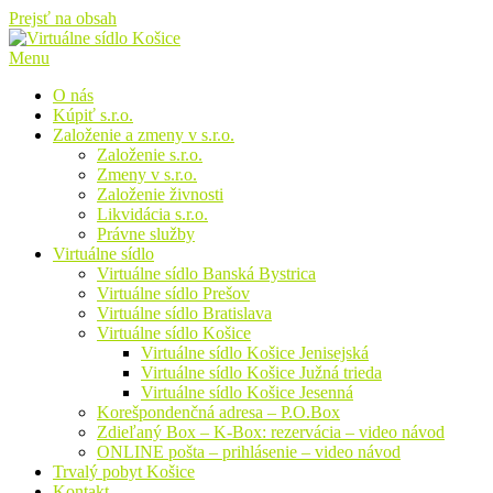
Prejsť na obsah
Menu
O nás
Kúpiť s.r.o.
Založenie a zmeny v s.r.o.
Založenie s.r.o.
Zmeny v s.r.o.
Založenie živnosti
Likvidácia s.r.o.
Právne služby
Virtuálne sídlo
Virtuálne sídlo Banská Bystrica
Virtuálne sídlo Prešov
Virtuálne sídlo Bratislava
Virtuálne sídlo Košice
Virtuálne sídlo Košice Jenisejská
Virtuálne sídlo Košice Južná trieda
Virtuálne sídlo Košice Jesenná
Korešpondenčná adresa – P.O.Box
Zdieľaný Box – K-Box: rezervácia – video návod
ONLINE pošta – prihlásenie – video návod
Trvalý pobyt Košice
Kontakt