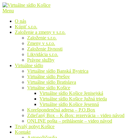
Prejsť
na
Menu
obsah
O nás
Kúpiť s.r.o.
Založenie a zmeny v s.r.o.
Založenie s.r.o.
Zmeny v s.r.o.
Založenie živnosti
Likvidácia s.r.o.
Právne služby
Virtuálne sídlo
Virtuálne sídlo Banská Bystrica
Virtuálne sídlo Prešov
Virtuálne sídlo Bratislava
Virtuálne sídlo Košice
Virtuálne sídlo Košice Jenisejská
Virtuálne sídlo Košice Južná trieda
Virtuálne sídlo Košice Jesenná
Korešpondenčná adresa – P.O.Box
Zdieľaný Box – K-Box: rezervácia – video návod
ONLINE pošta – prihlásenie – video návod
Trvalý pobyt Košice
Kontakt
Autopožičovňa